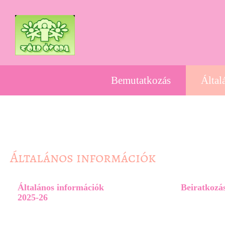
Bemutatkozás
Által
Általános információk
Általános információk
Beiratkozá
2025-26