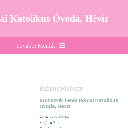
ai Katolikus Óvoda, Hévíz
További Menük
Rendezvények
Jó Gyakorlataink,
Innovációink
Elérhetőségek
Brunszvik Teréz Római Katolikus
Eredményeink
Óvoda, Hévíz
Cím:
8380 Hévíz,
Bázisintézmény
Sugár u.7.