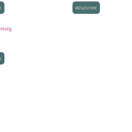
K
RÉSZLETEK
ttség
K