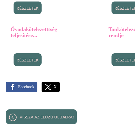
RÉSZLETEK
RÉSZLETE
Óvodakötelezetttség
Tanköteleze
teljesítése...
rendje
RÉSZLETEK
RÉSZLETE
Facebook
X
VISSZA AZ ELŐZŐ OLDALRA!