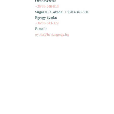
Óvodavezető:
+36/83-540-010
Dokumentumok
Sugár u. 7. óvoda:
+36/83-343-350
Egregy óvoda:
Csoportjaink
+36/83-343-322
E-mail:
ovoda@hevizegregy.hu
Ünnepeink