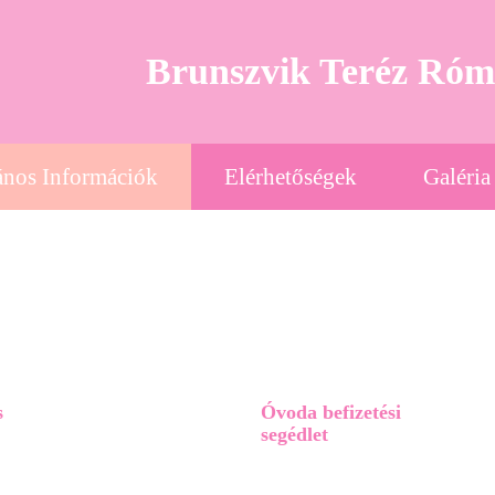
Brunszvik Teréz Róm
ános Információk
Elérhetőségek
Galéria
s
Óvoda befizetési
segédlet